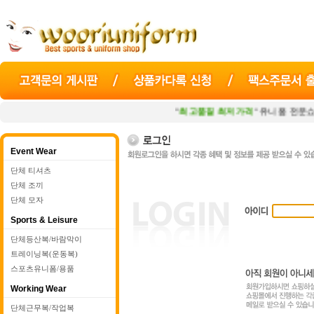
"
최고품질 최저가격
" 유니폼 전문쇼핑
Event Wear
단체 티셔츠
단체 조끼
단체 모자
Sports & Leisure
단체등산복/바람막이
트레이닝복(운동복)
스포츠유니폼/용품
Working Wear
단체근무복/작업복