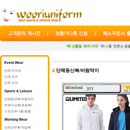
"
최고품질 최저가격
" 유니폼 전문쇼핑몰
우리
Event Wear
단체등산복/바람막이
단체 티셔츠
단체 조끼
단체 모자
Sports & Leisure
단체등산복/바람막이
트레이닝복(운동복)
스포츠유니폼/용품
Working Wear
단체근무복/작업복